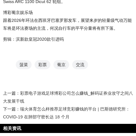
Swiss ARC 1100 Dicut 62 轮组。
博彩葡京娱乐场
跟着2026年环法在西班牙巴塞罗那发车，展望来岁的轻量级气动万能
车将是环法赛场的主流，何况自行车的平平分量将有所下落。
剪辑：滨新款皇冠2020款引进吗
菠菜
彩票
葡京
交流
上一篇：
彩票电子游戏足球博彩公司怎么赚钱_解码证券业攻守之间八
大发展干线
下一篇：
瑞火体育怎么样推荐足球竞彩赚钱的平台 | 巴斯德研究所：
COVID-19 在肺部守密长达 18 个月
相关资讯