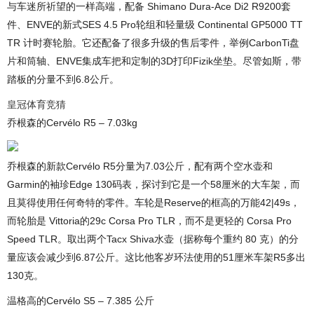
与车迷所祈望的一样高端，配备 Shimano Dura-Ace Di2 R9200套
件、ENVE的新式SES 4.5 Pro轮组和轻量级 Continental GP5000 TT
TR 计时赛轮胎。它还配备了很多升级的售后零件，举例CarbonTi盘
片和筒轴、ENVE集成车把和定制的3D打印Fizik坐垫。尽管如斯，带
踏板的分量不到6.8公斤。
皇冠体育竞猜
乔根森的Cervélo R5 – 7.03kg
乔根森的新款Cervélo R5分量为7.03公斤，配有两个空水壶和
Garmin的袖珍Edge 130码表，探讨到它是一个58厘米的大车架，而
且莫得使用任何奇特的零件。车轮是Reserve的框高的万能42|49s，
而轮胎是 Vittoria的29c Corsa Pro TLR，而不是更轻的 Corsa Pro
Speed TLR。取出两个Tacx Shiva水壶（据称每个重约 80 克）的分
量应该会减少到6.87公斤。这比他客岁环法使用的51厘米车架R5多出
130克。
温格高的Cervélo S5 – 7.385 公斤