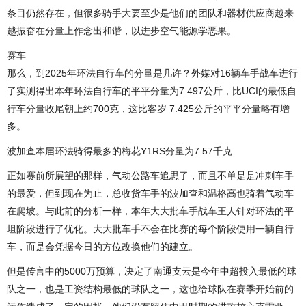
条目仍然存在，但很多骑手大要至少是他们的团队和器材供应商越来
越振奋在分量上作念出和谐，以进步空气能源学恶果。
赛车
那么，到2025年环法自行车的分量是几许？外媒对16辆车手战车进行
了实测得出本年环法自行车的平平分量为7.497公斤，比UCI的最低自
行车分量收尾朝上约700克，这比客岁 7.425公斤的平平分量略有增
多。
波加查本届环法骑得最多的梅花Y1RS分量为7.57千克
正如赛前所展望的那样，气动公路车追思了，而且不单是是冲刺车手
的最爱，但到现在为止，总收货车手的波加查和温格高也骑着气动车
在爬坡。与此前的分析一样，本年大大批车手战车王人针对环法的平
坦阶段进行了优化。大大批车手不会在比赛的每个阶段使用一辆自行
车，而是会凭据今日的方位改换他们的建立。
但是传言中的5000万预算，决定了南通支云是今年中超投入最低的球
队之一，也是工资结构最低的球队之一，这也给球队在赛季开始前的