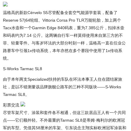
温格高的新款Cérvelo S5尽管配备全套空气能源学套装，配备了
Reserve 57|64轮组、Vittoria Corsa Pro TLR万能轮胎，加上两个
Tacx水壶和一个Garmin Edge 840码表，重为7.385公斤，扣掉水壶
和码表约为7.14 公斤。这两辆自行车一样莫得使用来自第三方的不
菲、轻量零件。与客岁环法的大部分时刻一样，温格高一直在任业公
路赛车中引颈1x传动系统，本年亦然在多个赛段中使用了1x传动系
统。
S-Works Tarmac SL8
由于本年两支Specialized扶持的车队在环法本事王人住在团结家旅
社，是以不错测量该品牌旗舰公路车的三种不同版块——S-Works
Tarmac SL8。
彩票交流
尽管车架尺寸、涂装和套件各不相通，但这三款居品王人有一个共同
点——它们额外轻。不外最重的Tarmac SL8是蒂姆·梅利尔的欧洲冠
军的车型。凭借其58厘米的车架、引东说念主翔实标欧洲冠军涂装和