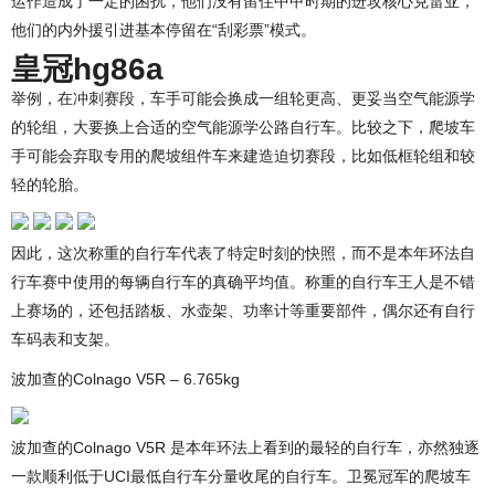
运作造成了一定的困扰，他们没有留住中甲时期的进攻核心克雷亚，
他们的内外援引进基本停留在“刮彩票”模式。
皇冠hg86a
举例，在冲刺赛段，车手可能会换成一组轮更高、更妥当空气能源学
的轮组，大要换上合适的空气能源学公路自行车。比较之下，爬坡车
手可能会弃取专用的爬坡组件车来建造迫切赛段，比如低框轮组和较
轻的轮胎。
因此，这次称重的自行车代表了特定时刻的快照，而不是本年环法自
行车赛中使用的每辆自行车的真确平均值。称重的自行车王人是不错
上赛场的，还包括踏板、水壶架、功率计等重要部件，偶尔还有自行
车码表和支架。
波加查的Colnago V5R – 6.765kg
波加查的Colnago V5R 是本年环法上看到的最轻的自行车，亦然独逐
一款顺利低于UCI最低自行车分量收尾的自行车。卫冕冠军的爬坡车