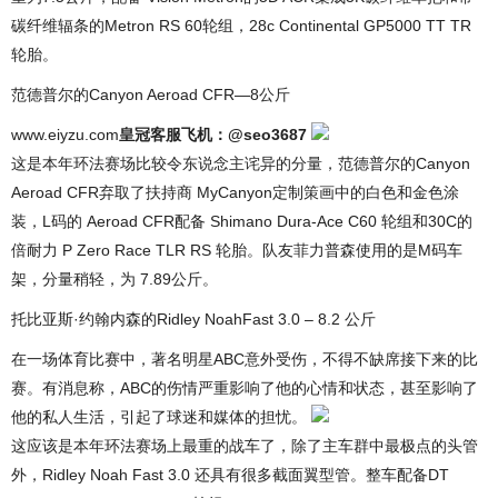
碳纤维辐条的Metron RS 60轮组，28c Continental GP5000 TT TR
轮胎。
范德普尔的Canyon Aeroad CFR—8公斤
www.eiyzu.com
皇冠客服飞机：@seo3687
这是本年环法赛场比较令东说念主诧异的分量，范德普尔的Canyon
Aeroad CFR弃取了扶持商 MyCanyon定制策画中的白色和金色涂
装，L码的 Aeroad CFR配备 Shimano Dura-Ace C60 轮组和30C的
倍耐力 P Zero Race TLR RS 轮胎。队友菲力普森使用的是M码车
架，分量稍轻，为 7.89公斤。
托比亚斯·约翰内森的Ridley NoahFast 3.0 – 8.2 公斤
在一场体育比赛中，著名明星ABC意外受伤，不得不缺席接下来的比
赛。有消息称，ABC的伤情严重影响了他的心情和状态，甚至影响了
他的私人生活，引起了球迷和媒体的担忧。
这应该是本年环法赛场上最重的战车了，除了主车群中最极点的头管
外，Ridley Noah Fast 3.0 还具有很多截面翼型管。整车配备DT