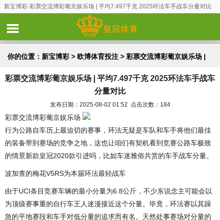
新宝博彩-彩票交流博彩葡京娱乐场 | 平均7.497千克 2025环法车手战车分量对比
你的位置：
新宝博彩
>
欧博体育投注
> 彩票交流博彩葡京娱乐场 |
彩票交流博彩葡京娱乐场 | 平均7.497千克 2025环法车手战车
平均7.497千克 2025环法车手战车分量对比
分量对比
发布日期：2025-08-02 01:52 点击次数：184
彩票交流博彩葡京娱乐场
行为公路自车历上最迫切的赛事，环法无疑是车队和车手将他们最佳
的装备带到赛场的竞争之地，这也让咱们有契机看到竞赛公路车极致
的情景新款皇冠2020款引进吗，比如车迷雅俗共赏的车手战车分量。
波加查的梅花V5RS为本届环法最轻战车
由于UCI条目竞赛车辆的最小分量为6.8公斤，不少东说念主可能会以
为顶级赛事重的自行车王人迷漫接近这个分量。毕竟，环法赛以其躁
急的平地赛段和车手对低分量的追求而有名。天然处事赛场对分量的