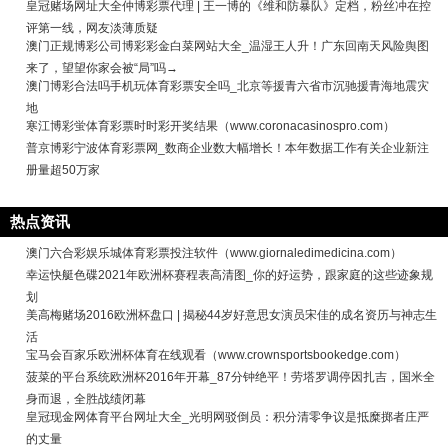
皇冠赌场网址大全仲博彩票代理 | 王一博的《维和防暴队》定档，粉丝冲在控
评第一线，网友淡薄质疑
澳门正规博彩公司博彩彩金白菜网站大全_温湿王人升！广东回南天风险舆图
来了，望望你家会被“局”吗→
澳门博彩合法吗手机玩体育彩票安全吗_北京等援青六省市沉驰援青海地震灾
地
寒江博彩蛍体育彩票时时彩开奖结果（www.coronacasinospro.com）
普京博彩宁波体育彩票网_数商企业数大幅增长！本年数据工作有关企业新注
册量超50万家
热点资讯
澳门六合彩娱乐城体育彩票投注软件（www.giornaledimedicina.com）
幸运快艇色碟2021年欧洲杯赛程表高清图_你的好运势，跟家庭的这些迹象规
划
美高梅赌场2016欧洲杯盘口 | 揭秘44岁好意思女演员宋佳的成名资历与神志生
活
宝马会百家乐欧洲杯体育在线观看（www.crownsportsbookedge.com）
菠菜的平台系统欧洲杯2016年开幕_87分钟绝平！劳塔罗调停因扎吉，国米全
身而退，全胜战绩闭幕
皇冠现金网体育平台网址大全_光明网驳倒员：积分清零争议是抵糜掷者庄严
的丈量