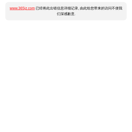
www.365jz.com
已经将此出错信息详细记录, 由此给您带来的访问不便我
们深感歉意.