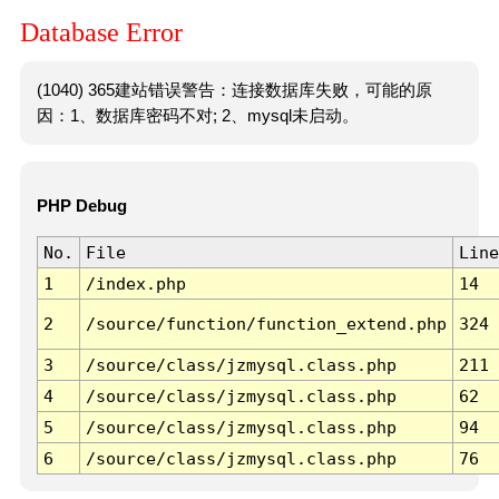
Database Error
(1040) 365建站错误警告：连接数据库失败，可能的原
因：1、数据库密码不对; 2、mysql未启动。
PHP Debug
No.
File
Line
1
/index.php
14
2
/source/function/function_extend.php
324
3
/source/class/jzmysql.class.php
211
4
/source/class/jzmysql.class.php
62
5
/source/class/jzmysql.class.php
94
6
/source/class/jzmysql.class.php
76