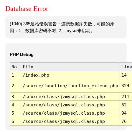
Database Error
(1040) 365建站错误警告：连接数据库失败，可能的原
因：1、数据库密码不对; 2、mysql未启动。
PHP Debug
No.
File
Line
1
/index.php
14
2
/source/function/function_extend.php
324
3
/source/class/jzmysql.class.php
211
4
/source/class/jzmysql.class.php
62
5
/source/class/jzmysql.class.php
94
6
/source/class/jzmysql.class.php
76