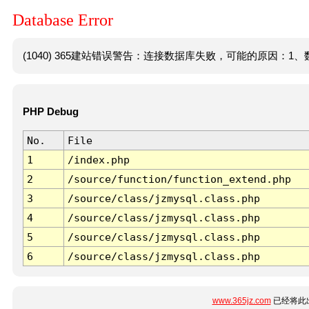
Database Error
(1040) 365建站错误警告：连接数据库失败，可能的原因：1、数
PHP Debug
No.
File
1
/index.php
2
/source/function/function_extend.php
3
/source/class/jzmysql.class.php
4
/source/class/jzmysql.class.php
5
/source/class/jzmysql.class.php
6
/source/class/jzmysql.class.php
www.365jz.com
已经将此