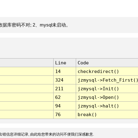
据库密码不对; 2、mysql未启动。
Line
Code
14
checkredirect()
324
jzmysql->Fetch_First(
211
jzmysql->Init()
62
jzmysql->Open()
94
jzmysql->halt()
76
break()
出错信息详细记录, 由此给您带来的访问不便我们深感歉意.