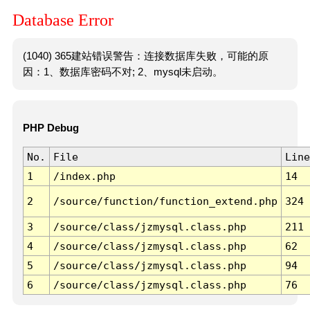
Database Error
(1040) 365建站错误警告：连接数据库失败，可能的原
因：1、数据库密码不对; 2、mysql未启动。
PHP Debug
No.
File
Line
1
/index.php
14
2
/source/function/function_extend.php
324
3
/source/class/jzmysql.class.php
211
4
/source/class/jzmysql.class.php
62
5
/source/class/jzmysql.class.php
94
6
/source/class/jzmysql.class.php
76