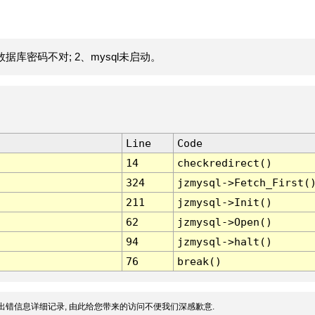
据库密码不对; 2、mysql未启动。
Line
Code
14
checkredirect()
324
jzmysql->Fetch_First(
211
jzmysql->Init()
62
jzmysql->Open()
94
jzmysql->halt()
76
break()
出错信息详细记录, 由此给您带来的访问不便我们深感歉意.