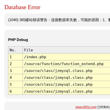
Database Error
(1040) 365建站错误警告：连接数据库失败，可能的原因：1、数
PHP Debug
No.
File
1
/index.php
2
/source/function/function_extend.php
3
/source/class/jzmysql.class.php
4
/source/class/jzmysql.class.php
5
/source/class/jzmysql.class.php
6
/source/class/jzmysql.class.php
www.365jz.com
已经将此