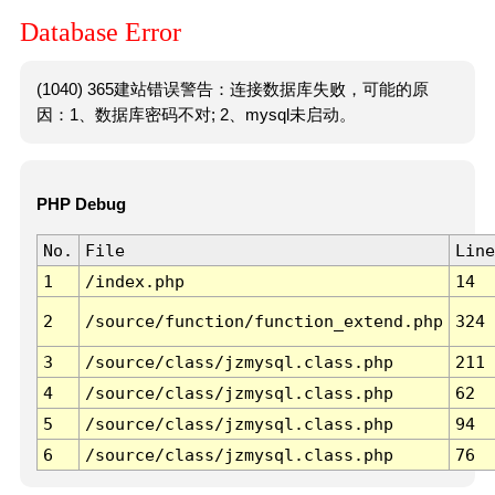
Database Error
(1040) 365建站错误警告：连接数据库失败，可能的原
因：1、数据库密码不对; 2、mysql未启动。
PHP Debug
No.
File
Line
1
/index.php
14
2
/source/function/function_extend.php
324
3
/source/class/jzmysql.class.php
211
4
/source/class/jzmysql.class.php
62
5
/source/class/jzmysql.class.php
94
6
/source/class/jzmysql.class.php
76