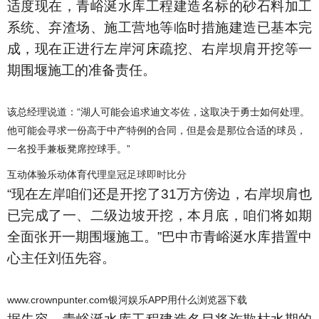
适度现在，青峪涎水库工程建造名标的砂石料加工
系统、弃渣场、施工营地等临时措施建造已基本完
成，现在正进行左岸河床疏挖、右岸坝肩开挖等一
期围堰施工的准备责任。
该总经理说道：“湖人可能会追求迪文岑佐，这取决于勇士如何处理。
他可能会寻求一份高于中产特例的合同，但是会是那位合适的球员，
一名投手兼板凳席控球手。”
互动体验乐动体育代理
皇冠足球即时比分
“现在左岸咱们还是开挖了31万方傍边，右岸坝肩也
已完成了一、二级边坡开挖，本月底，咱们将如期
全面张开一期围堰施工。”巴中市青峪涎水库措置中
心主任刘伍先容。
www.crownpunter.com银河娱乐APP用什么浏览器下载