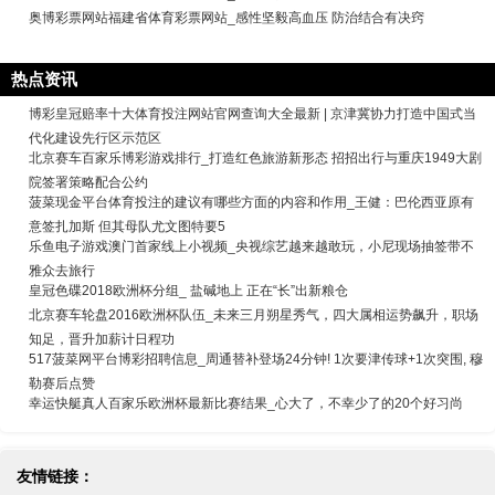
奥博彩票网站福建省体育彩票网站_感性坚毅高血压 防治结合有决窍
热点资讯
博彩皇冠赔率十大体育投注网站官网查询大全最新 | 京津冀协力打造中国式当
代化建设先行区示范区
北京赛车百家乐博彩游戏排行_打造红色旅游新形态 招招出行与重庆1949大剧
院签署策略配合公约
菠菜现金平台体育投注的建议有哪些方面的内容和作用_王健：巴伦西亚原有
意签扎加斯 但其母队尤文图特要5
乐鱼电子游戏澳门首家线上小视频_央视综艺越来越敢玩，小尼现场抽签带不
雅众去旅行
皇冠色碟2018欧洲杯分组_ 盐碱地上 正在“长”出新粮仓
北京赛车轮盘2016欧洲杯队伍_未来三月朔星秀气，四大属相运势飙升，职场
知足，晋升加薪计日程功
517菠菜网平台博彩招聘信息_周通替补登场24分钟! 1次要津传球+1次突围, 穆
勒赛后点赞
幸运快艇真人百家乐欧洲杯最新比赛结果_心大了，不幸少了的20个好习尚
友情链接：