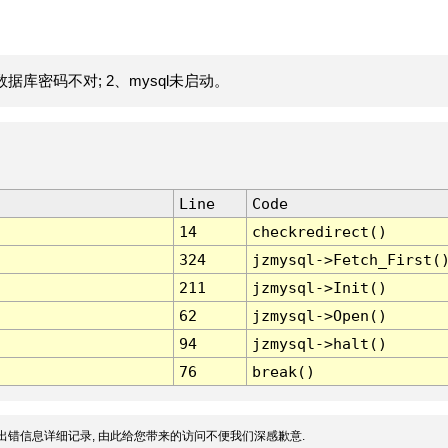
据库密码不对; 2、mysql未启动。
Line
Code
14
checkredirect()
324
jzmysql->Fetch_First(
211
jzmysql->Init()
62
jzmysql->Open()
94
jzmysql->halt()
76
break()
出错信息详细记录, 由此给您带来的访问不便我们深感歉意.