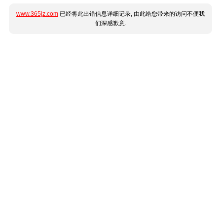
www.365jz.com
已经将此出错信息详细记录, 由此给您带来的访问不便我
们深感歉意.