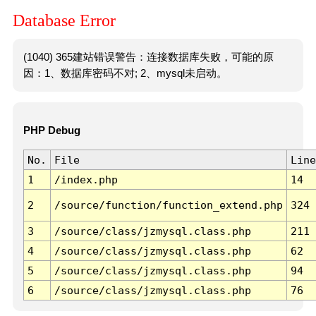
Database Error
(1040) 365建站错误警告：连接数据库失败，可能的原
因：1、数据库密码不对; 2、mysql未启动。
PHP Debug
No.
File
Line
1
/index.php
14
2
/source/function/function_extend.php
324
3
/source/class/jzmysql.class.php
211
4
/source/class/jzmysql.class.php
62
5
/source/class/jzmysql.class.php
94
6
/source/class/jzmysql.class.php
76