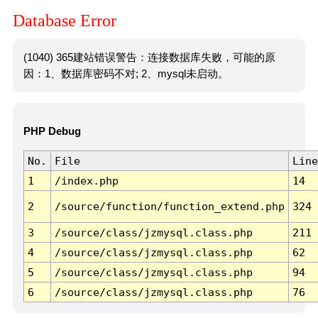
Database Error
(1040) 365建站错误警告：连接数据库失败，可能的原
因：1、数据库密码不对; 2、mysql未启动。
PHP Debug
No.
File
Line
1
/index.php
14
2
/source/function/function_extend.php
324
3
/source/class/jzmysql.class.php
211
4
/source/class/jzmysql.class.php
62
5
/source/class/jzmysql.class.php
94
6
/source/class/jzmysql.class.php
76