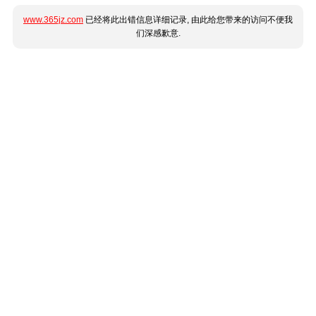
www.365jz.com
已经将此出错信息详细记录, 由此给您带来的访问不便我
们深感歉意.