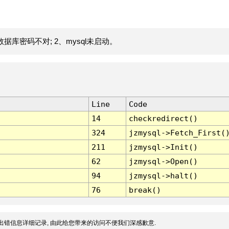
据库密码不对; 2、mysql未启动。
Line
Code
14
checkredirect()
324
jzmysql->Fetch_First(
211
jzmysql->Init()
62
jzmysql->Open()
94
jzmysql->halt()
76
break()
出错信息详细记录, 由此给您带来的访问不便我们深感歉意.