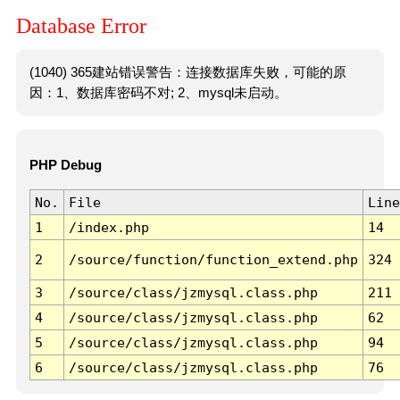
Database Error
(1040) 365建站错误警告：连接数据库失败，可能的原
因：1、数据库密码不对; 2、mysql未启动。
PHP Debug
No.
File
Line
1
/index.php
14
2
/source/function/function_extend.php
324
3
/source/class/jzmysql.class.php
211
4
/source/class/jzmysql.class.php
62
5
/source/class/jzmysql.class.php
94
6
/source/class/jzmysql.class.php
76