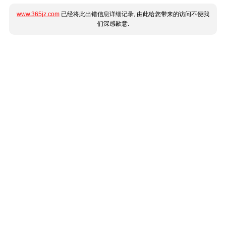
www.365jz.com
已经将此出错信息详细记录, 由此给您带来的访问不便我
们深感歉意.