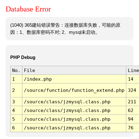
Database Error
(1040) 365建站错误警告：连接数据库失败，可能的原
因：1、数据库密码不对; 2、mysql未启动。
PHP Debug
No.
File
Line
1
/index.php
14
2
/source/function/function_extend.php
324
3
/source/class/jzmysql.class.php
211
4
/source/class/jzmysql.class.php
62
5
/source/class/jzmysql.class.php
94
6
/source/class/jzmysql.class.php
76