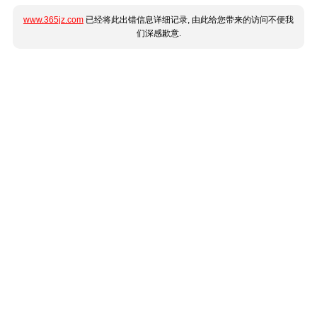
www.365jz.com
已经将此出错信息详细记录, 由此给您带来的访问不便我
们深感歉意.