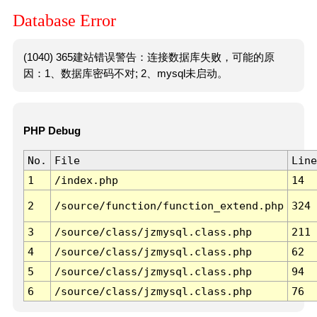
Database Error
(1040) 365建站错误警告：连接数据库失败，可能的原
因：1、数据库密码不对; 2、mysql未启动。
PHP Debug
No.
File
Line
1
/index.php
14
2
/source/function/function_extend.php
324
3
/source/class/jzmysql.class.php
211
4
/source/class/jzmysql.class.php
62
5
/source/class/jzmysql.class.php
94
6
/source/class/jzmysql.class.php
76