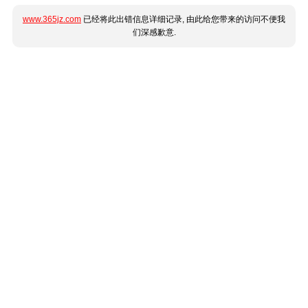
www.365jz.com
已经将此出错信息详细记录, 由此给您带来的访问不便我
们深感歉意.